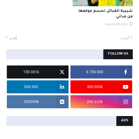
شبيبة القبائل تحسم موقفها
من مداني
August 04, 2026
أحدث
أقدم
FOLLOW US
100.001k
700.000 k
500.000
300.000k
350000k
250.222k
ADS