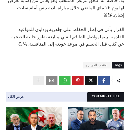
به، خاصة أنه التحق بتربص المنتخب وهو يعاني من إصابة تعرض
لها يوم 26 ماي الماضي خلال مباراة ناديه نيس أمام سانت
إيتيان. 🤕⏳
القرار يأتي في إطار الحفاظ على جاهزية بوداوي للمواعيد
القادمة، بينما يواصل الطاقم الفني متابعة تطور حالته الصحية
عن كثب قبل الحسم في موعد عودته إلى المنافسة. 🔍💪
Tags
المنتخب الجزائري
عرض الكل
YOU MIGHT LIKE