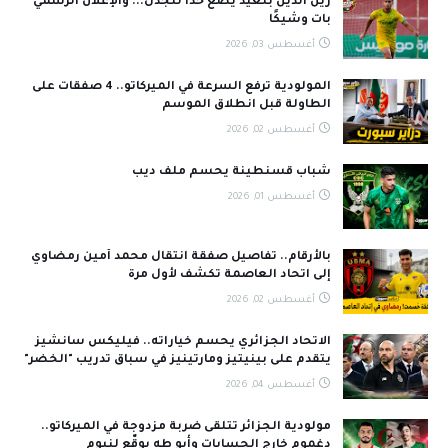
زين الدين بلعيد يضع حدًا للجدل... والإعلان الرسمي
بات وشيكًا
أغسطس 03, 2026
المولودية ترفع السرعة في الميركاتو.. 4 صفقات على
الطاولة قبل انطلاق الموسم
أغسطس 02, 2026
شباب قسنطينة يحسم ملف ديب
أغسطس 01, 2026
بالأرقام.. تفاصيل صفقة انتقال محمد أمين رمضاوي
إلى اتحاد العاصمة تكشف لأول مرة
أغسطس 02, 2026
الاتحاد الجزائري يحسم خياراته.. فيليكس سانشيز
يتقدم على بينيتيز ومارتينيز في سباق تدريب "الخضر"
أغسطس 04, 2026
مولودية الجزائر تتلقى ضربة مزدوجة في الميركاتو..
دغموم خارج الحسابات وأبو طه يوقّع لنيوم