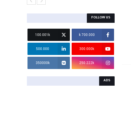
المولودية ترفع السرعة في الميركا
FOLLOW US
100.001k
700.000 k
500.000
300.000k
350000k
250.222k
ADS