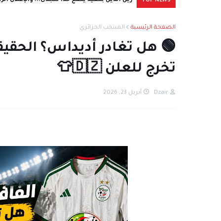
زين الدين بلعيد يضع حدًا للجدل... والإعلان ال
TOP NEWS
الصفحة الرئيسية
المنتخب الجزائري
🟢 هل تغادر أديداس؟ الحقيق
تخرج للعلن 🇩🇿👕
Dzair
أبريل 23, 2026