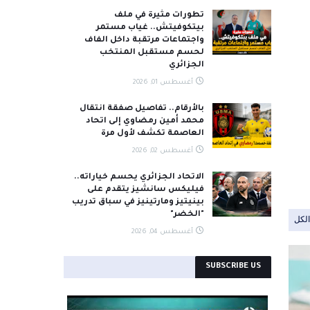
تطورات مثيرة في ملف
بيتكوفيتش.. غياب مستمر
واجتماعات مرتقبة داخل الفاف
لحسم مستقبل المنتخب
الجزائري
أغسطس 01, 2026
بالأرقام.. تفاصيل صفقة انتقال
محمد أمين رمضاوي إلى اتحاد
العاصمة تكشف لأول مرة
أغسطس 02, 2026
الاتحاد الجزائري يحسم خياراته..
فيليكس سانشيز يتقدم على
بينيتيز ومارتينيز في سباق تدريب
"الخضر"
لكل
أغسطس 04, 2026
SUBSCRIBE US
```