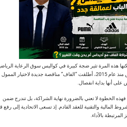
نها هذه المرة تثير ضجة كبيرة في كواليس سوق الرعاية الرياضي
فمع اقتراب نهاية العقد الذي يربطها بشركة أديداس منذ عام 2015، أطلقت “الفاف” مناقصة جديدة لاختيار الممول
لى أنها بداية انفصال.
 فهذه الخطوة لا تعني بالضرورة نهاية الشراكة، بل تندرج ضمن
 المالية والتقنية للعقد القادم. إذ تسعى الاتحادية إلى رفع ق
المرتبطة بالأداء.