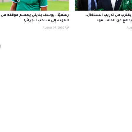
قترب من تدريب السنغال..
رسميًا.. يوسف بلايلي يحسم موقفه من
دافع عن الفاف بقوة
العودة إلى منتخب الجزائر!
August 04, 2026
Aug
أ