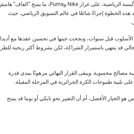
المناقصة فتحت الباب أمام أسماء ثقيلة في عالم الألبسة الرياضية، على غرار Nike وPuma، ما يمنح “الفاف” 
هذه الخطوة إجراءً شائعًا في عالم التسويق الرياضي، حيث
.
نفس الأسلوب قبل سنوات، ونجحت حينها في تحسين عقدها مع أديد
حالي قد ينتهي باستمرار الشراكة، لكن بشروط أكثر ربحية للط
بة مصالح محسوبة. ويبقى القرار النهائي مرهونًا بمدى قدرة
 تلبية طموحات الكرة الجزائرية في المرحلة المقبلة.
هو الخيار الأفضل، أم أن التغيير نحو نايكي أو بوما قد يمنح