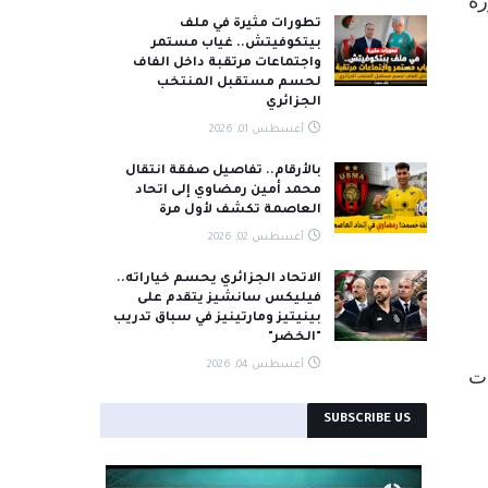
ره
تطورات مثيرة في ملف
بيتكوفيتش.. غياب مستمر
واجتماعات مرتقبة داخل الفاف
لحسم مستقبل المنتخب
الجزائري
أغسطس 01, 2026
بالأرقام.. تفاصيل صفقة انتقال
محمد أمين رمضاوي إلى اتحاد
العاصمة تكشف لأول مرة
أغسطس 02, 2026
الاتحاد الجزائري يحسم خياراته..
فيليكس سانشيز يتقدم على
بينيتيز ومارتينيز في سباق تدريب
"الخضر"
أغسطس 04, 2026
ات
SUBSCRIBE US
```