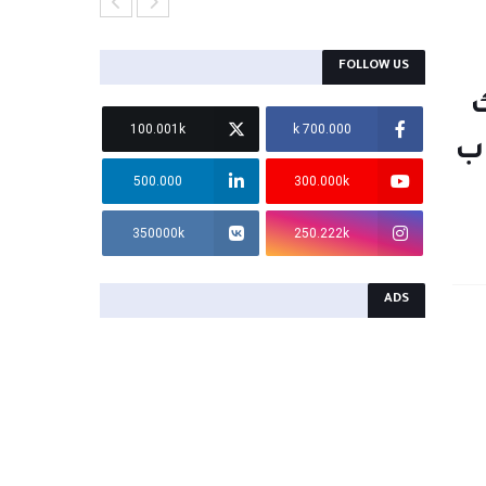
ة تكشف لأول مرة
FOLLOW US

100.001k
700.000 k
وي
500.000
300.000k
350000k
250.222k
ADS