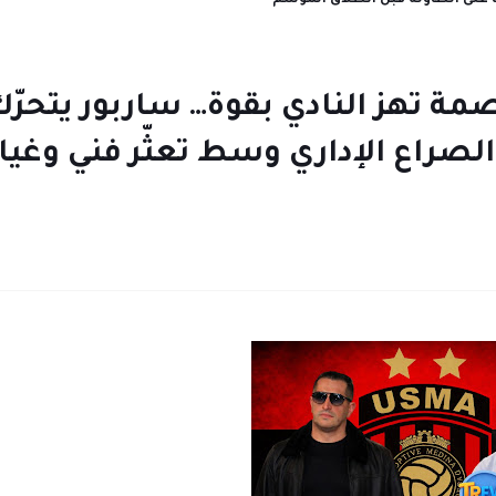
تطورات مثيرة في ملف بيتكوفيتش.. غياب مستمر واجتماعات مرتقب
 أزمة داخل بيت اتحاد العاصمة تهز
دعو لاجتماع طارئ لحسم الصراع ال