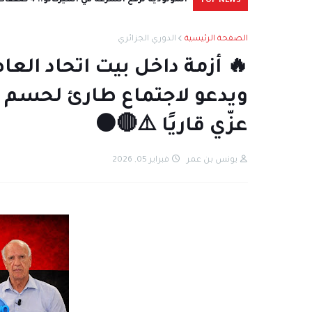
المولودية ترفع السرعة في الميركاتو.. 4 صفقات على الطاولة قبل انطلاق الموسم
تطورات مثيرة في ملف بيتكوفيتش.. غياب مستم
TOP NEWS
الصفحة الرئيسية
الدوري الجزائري
🔥 أزمة داخل بيت اتحاد العا
ويدعو لاجتماع طارئ لحسم ا
عزّي قاريًا ⚠️🔴⚫
يونس بن عمر
فبراير 05, 2026