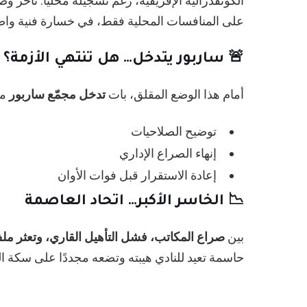
الكونفدرالية الإفريقية، رغم تسجيله محليًا. تأخر
على المنافسات المحلية فقط، في خسارة فنية واض
🚨 ساربور يتدخل… هل تنتهي الأزمة؟
أمام هذا الوضع المقلق، بات
تدخل مجمّع ساربور
ما
توضيح الصلاحيات
إنهاء الصراع الإداري
إعادة الاستقرار قبل فوات الأوان
📉 الخاسر الأكبر… اتحاد العاصمة
بين
صراع المكاتب، فشل التأهيل القاري، وتعثر م
حاسمة تعيد للنادي هيبته وتضعه مجددًا على سكة الن