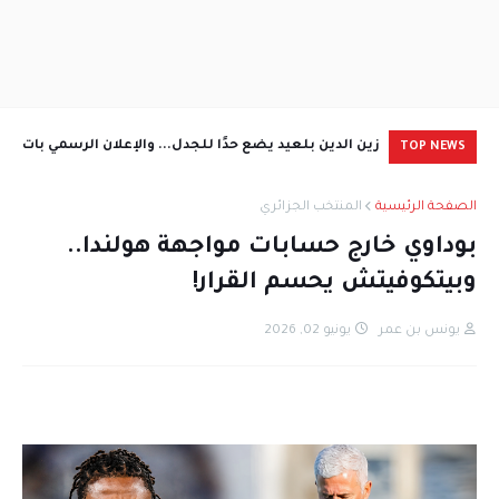
بيتكوفيتش وخطة
زين الدين بلعيد يضع حدًا للجدل... والإعلان الرسمي بات
TOP NEWS
وشيكًا
الط
الصفحة الرئيسية
المنتخب الجزائري
بوداوي خارج حسابات مواجهة هولندا..
وبيتكوفيتش يحسم القرار!
يونس بن عمر
يونيو 02, 2026