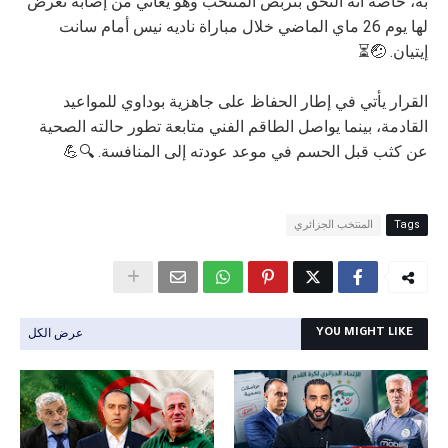
به، خاصة أنه التحق بتربص المنتخب وهو يعاني من إصابة تعرض
لها يوم 26 ماي الماضي خلال مباراة ناديه نيس أمام سانت
إيتيان. 🤕⏳
القرار يأتي في إطار الحفاظ على جاهزية بوداوي للمواعيد
القادمة، بينما يواصل الطاقم الفني متابعة تطور حالته الصحية
عن كثب قبل الحسم في موعد عودته إلى المنافسة. 🔍💪
Tags
المنتخب الجزائري
عرض الكل
YOU MIGHT LIKE