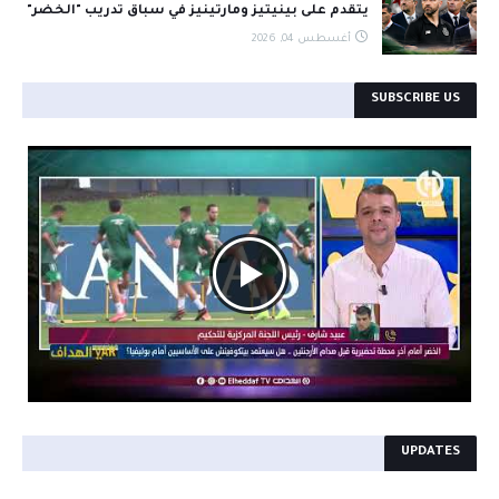
يتقدم على بينيتيز ومارتينيز في سباق تدريب "الخضر"
أغسطس 04, 2026
SUBSCRIBE US
```
UPDATES